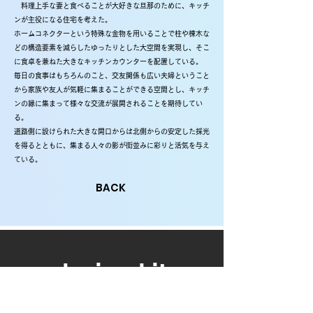
料理上手な妻と食べることが大好きな旦那のために、キッチ
ンが主役になる住宅を考えた。
ホームコネクターという特殊な金物を用いることで柱や棟木な
どの構造要素を減らしたゆったりとした大空間を実現し、そこ
に食卓を兼ねた大きなキッチンカウンターを配置している。
毎日の食事はもちろんのこと、交友関係も広い夫婦ということ
から家族や友人が気軽に集まることができる空間とし、キッチ
ンの縁に集まって様々な交流が展開されることを期待してい
る。
道路側に設けられた大きな開口からは北側からの安定した採光
を得るとともに、集まる人々の影が街並みに彩りと活気を与え
ている。
BACK
design kit
About Us