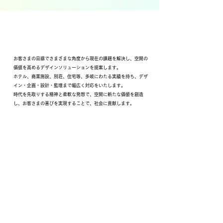
空間デザイン事業
お客さまの目線でさまざまな角度から現在の課題を解決し、空間の
価値を高めるデザインソリューションを提案します。
ホテル、商業施設、別荘、住宅等、多岐にわたる実績を持ち、デザ
イン・企画・設計・監理まで幅広く対応をいたします。
時代を先取りする精神と柔軟な発想で、空間に新たな価値を創造
し、お客さまの喜びを実現することで、社会に貢献します。
- 建築設計(別荘・ホテル・商業施設等)
- インテリアデザイン
- グラフィックデザイン
MORE
BIMソリューション事業